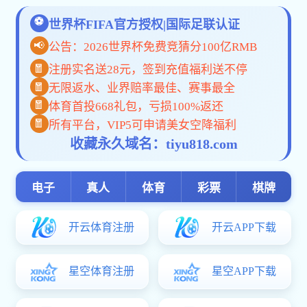
探讨安图纳的远射选择是否应增加反击核心的
预测价值。
首先，理解安图纳的技术特点与捷克防线的战
术哲学是基础。安图纳以其出色的盘带和变向
能力闻名，他擅长在边路创造机会，但面对压
缩防守时，其远射能力往往被低估。捷克防线
则以站位紧凑、压迫强、中场拦截凶狠著称，
擅长通过整体移动限制对手的传切配合。在这
样的对抗中，安图纳若频繁尝试远射，既能考
验捷克门将的稳定性，也能迫使防线前压，为
中场或边路队友创造纵深空间。这种“以点破
面”的策略，若能成功执行，将极大丰富进攻套
路。
然而，关键在于“度”的把握。如果安图纳盲目
增加远射尝试，可能陷入捷克防线预设的陷阱
——远射一旦被封堵或偏出，容易导致球权快
速转换，使球队陷入被动反击。因此，安图纳