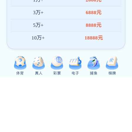
整体进攻效率。球队教练组需要为他设计针对
性的训练方案，例如模拟捷克防线的紧凑站
位，训练他在压力下的射门稳定性。同时，战
术板上应明确标注远射的触发条件，比如超过
25米无人干扰时、卡位成功后等场景。
对于预测反击核心而言，安图纳的远射决策具
有双重意义：它既是战术执行的信号灯，也是
对手防线松动的晴雨表。当安图纳敢于频繁起
脚，往往意味着他找到了对手防守的弱点，或
者球队整体进攻节奏已占据优势。反之，若他
选择传球而非射门，则可能表明对手封锁严
密，需转向更大范围的转移。
最后，从宏观视角看，世界杯比赛中，任何战
术调整都需要与球员的心理状态相匹配。安图
纳的性格倾向于激进进攻，但捷克防线的老辣
可能迫使他收敛锋芒。教练需要在比赛和训练
中反复强调“合理性”，避免远射沦为无效率的