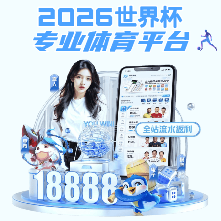
必赢棋盘棋牌游戏
· 技术驱动
生态合作计...
推荐算法精准...
区域服务拓展...
体育看点
恶搞配音
米兰德比
安图纳面对捷克防线远射选择是否增加反击
核心预测
在国际足坛的战术博弈中，每一次关键对决都
如同精密棋局中的落子。随着世界杯预选赛进
入白热化阶段，安图纳与捷克防线的潜在碰撞
成为了球迷与分析师热议的焦点。安图纳，这
位以速度和突破能力著称的攻击手，在面对以
纪律性和身体对抗见长的捷克防线时，他的选
择将如何影响整个球队的战术走向？特别是他
在远射方面的决策，是否能成为撕开对手防线
的关键钥匙？本文将深入剖析这一战术场景，