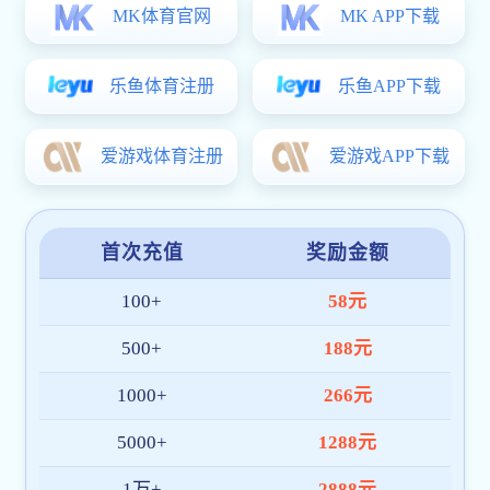
否为他拉扯出射门角度？若答案是肯定的，那
么远射将不再是孤立尝试，而成为整体战术的
有机组成部分。结合世界杯预选赛的高强度对
抗，安图纳需要在短时间内完成“观察-决策-执
行”的完整链条，这对他个人能力提出了更高要
求。
此外，数据统计显示，安图纳在近期比赛中的
远射命中率呈现上升趋势，这为他增加远射尝
试提供了信心基础。但需要注意的是，捷克防
线拥有经验丰富的门将和补防意识强的后卫，
他们对于远射的应对十分老练。因此，安图纳
需要避免陷入力量对抗的误区，转而追求射门
的弧度和角度，比如瞄准近角的门柱区域，或
兜远角绕过防守球员。这种技术上的微调，往
往能起到意想不到的效果。
综合来看，安图纳面对捷克防线时，适当增加
远射选择是值得尝试的战术变招。这不仅能够
直接威胁球门，还能间接激活反击体系，提升