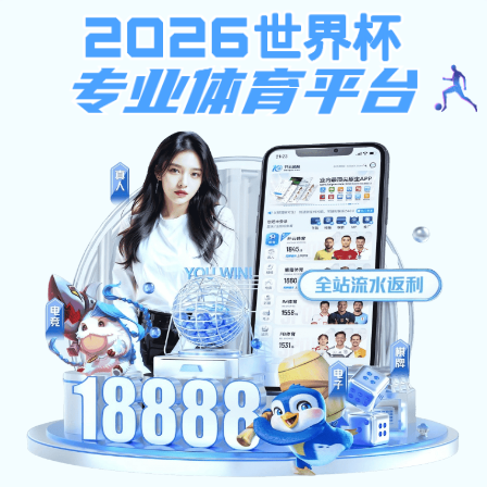
必赢棋盘棋牌游戏
· 技术驱动
生态合作计...
推荐算法精准...
区域服务拓展...
体育看点
恶搞配音
米兰德比
2026世界杯韩国捷克赛前进球走势
当足球的激情跨越国界，当世界杯的战鼓响彻
欧亚大陆，2026年美加墨世界杯的预选赛舞台
上，一场潜在的强强对话正在酝酿——韩国与
捷克，这两支风格迥异的劲旅，其赛前走势正
成为全球球迷与分析师关注的焦点。韩国队，
亚洲足坛的硬核代表，以其永不枯竭的体能和
快速反击著称；捷克队，东欧铁骑的后裔，则
依靠强悍的身体对抗与成熟的战术体系立足。
在这场看似跨洲际的较量中，真正的胜负手，
往往隐藏于双方在预选赛阶段的进球走势之