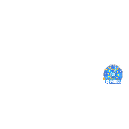
2026世界杯瑞士波黑赛前阵容观察
当瑞士与波黑两支风格迥异的球队在2026世界杯预
选赛的舞台上狭路...
2026-07-24