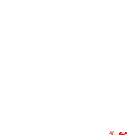
毕尔巴鄂冲击欧冠淘汰赛时防线回收速度
在足球的璀璨星河中，每一次黑马的崛起都足以让
世界为之侧目。当毕...
2026-07-24