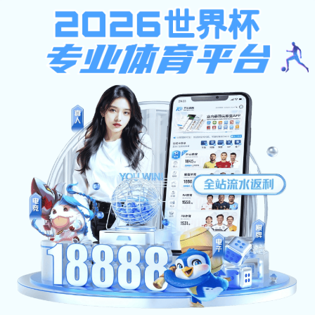
必赢棋盘棋牌游戏
· 技术驱动
生态合作计...
推荐算法精准...
区域服务拓展...
体育看点
恶搞配音
米兰德比
巴洛贡面对巴拉圭防线能否提高终结效率前
场支点评估
绿茵场上，每一次破门都像是一首交响乐中的
高亢音符。而对于年轻的巴洛贡来说，站在世
界杯的舞台上，面对巴拉圭那条以凶悍著称的
防线，这不仅是技术的较量，更是心理的重
压。当皮球滚到脚下，当球迷的呐喊如潮水般
涌来，他能否从一名突击手蜕变为真正的终结
者？这不仅是球迷的疑问，更是对“前场支点”
这一角色最残酷的考验。今天，我们不谈虚妄
的数据，只为剖析这位锋线新星在强敌环伺下