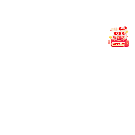
在足球的璀璨星河中，每一次黑马的崛起都足以让
世界为之侧目。当毕...
2026-07-24
帕福斯欧冠联赛阶段定位球落点控制会重
在欧冠联赛的宏大叙事中，定位球往往被轻视却暗