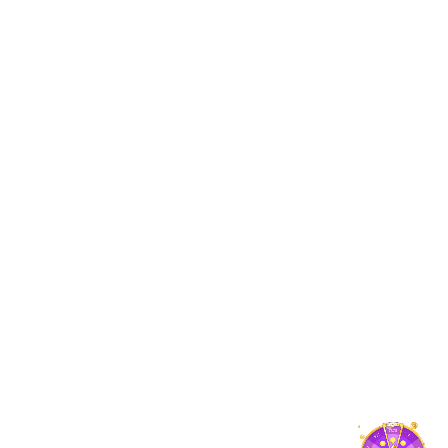
帮助与说明
关于「2026世界杯哥伦比亚vs葡萄牙比分
预测」
当世界杯的战鼓敲响，全球的目光将聚焦于绿茵
场上那些令人血脉贲张的对决。2026年，当哥
伦比亚与葡萄牙的旗帜在赛场交织，一场南美魔
幻现实主义与欧洲技术流派的碰撞不可避免。这
不是简单的22人追逐皮球的游戏，而是一场关
于荣耀、复仇与宿命的谈...
2026世界杯科特迪瓦厄瓜多尔赛前比分前
瞻
当非洲大象的咆哮撞上安第斯雄鹰的嘶鸣，
2026年世界杯的绿茵场即将迎来一场足以点燃
全球激情的碰撞。科特迪瓦与厄瓜多尔，这两支
风格迥异却同样充满野心的劲旅，将在一场充满