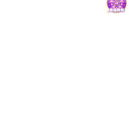
未知的比赛中展开生死角逐。这不仅仅是积分榜
上的数字博弈，更是两种足...
6月16日约旦对奥地利角球战术 · 用户常问
在足球的世界里，角球往往被视为打破僵局的黄
金契机，但真正能将这一瞬间转化为艺术的人，
却寥寥无几。2023年6月16日，约旦与奥地利在
友谊赛中的一场较量，本应是平淡无奇的练兵之
役，却因约旦队精妙绝伦的角球战术而载入战术
史册。那一天的球场上，白...
巴西对阵摩洛哥维尼修斯的反越位启动时
机值得观察与队友配合效果
在世界杯的舞台上，每一场对决都如同一部精心
编排的戏剧，而巴西对阵摩洛哥的比赛，则是一
幕充满速度、技巧与战术博弈的经典篇章。当桑
巴军团遇上亚特拉斯雄狮，比赛的天平往往在瞬
息之间倾斜。在这场颇具深意的国际友谊赛中，