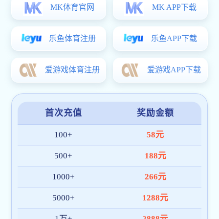
以客户需求为中心，必赢棋盘 不断优化产品，为客户
创造可持续价值。...
志愿者时长
以客户需求为中心，必赢棋盘 不断优化产品，为客户创造可
持续价值。
设备指纹
我们相信，共赢是与客户、合作伙伴共同成长的基础。
服务器节点
必赢棋盘 的愿景是成为全球领先的赛事服务综合平
台。