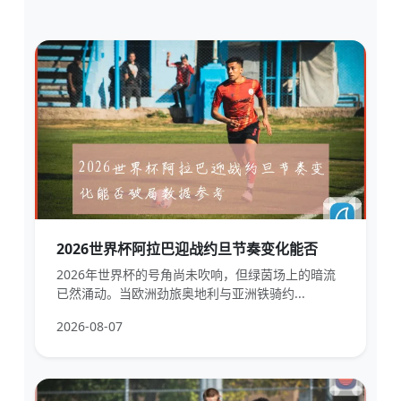
2026世界杯阿拉巴迎战约旦节奏变化能否
2026年世界杯的号角尚未吹响，但绿茵场上的暗流
已然涌动。当欧洲劲旅奥地利与亚洲铁骑约...
2026-08-07