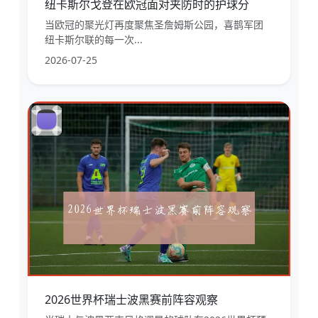
纽卡斯尔戈登在欧冠面对夹防时的护球分
当欧冠的聚光灯再度聚焦圣詹姆斯公园，喜鹊军团
纽卡斯尔联的每一次...
2026-07-25
2026世界杯瑞士波黑赛前阵容观察