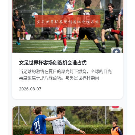
女足世界杯客场创造机会谁占优
当足球的激情在夏日的聚光灯下燃烧，全球的目光
再度聚焦于那片绿茵场。与男足世界杯崇尚...
2026-08-07