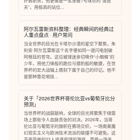
扑救职责，他更像是一名身披1号球衣的“清道
夫”，用极高的站位...
阿尔瓦雷斯资料整理：经典瞬间的经典过
人重点盘点 · 用户常问
当全世界的目光在卡塔尔沙漠的星空下聚焦，朱
利安·阿尔瓦雷斯这个名字便如同一道闪电划破
阿根廷的苍穹。这位被球迷亲切唤作“小蜘蛛”的
少年，用他刀锋般的跑位与猎豹般的敏捷，在世
界杯的宏大战轴上镌刻下属于自己的印记。他不
是那种靠花哨技...
关于「2026世界杯哥伦比亚vs葡萄牙比分
预测」
当世界杯的战鼓敲响，全球的目光将聚焦于绿茵
场上那些令人血脉贲张的对决。2026年，当哥
伦比亚与葡萄牙的旗帜在赛场交织，一场南美魔
幻现实主义与欧洲技术流派的碰撞不可避免。这
不是简单的22人追逐皮球的游戏，而是一场关