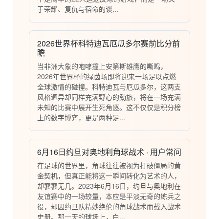
于荣耀、复仇与宿命的谈...
2026世界杯科特迪瓦厄瓜多尔赛前比分前
瞻
当非洲大象的咆哮撞上安第斯雄鹰的嘶鸣，
2026年世界杯的绿茵场即将迎来一场足以点燃
全球激情的碰撞。科特迪瓦与厄瓜多尔，这两支
风格迥异却同样充满野心的劲旅，将在一场充满
未知的比赛中展开生死角逐。这不仅仅是积分榜
上的数字博弈，更是两种足...
6月16日约旦对奥地利角球战术 · 用户常问
在足球的世界里，角球往往被视为打破僵局的黄
金契机，但真正能将这一瞬间转化为艺术的人，
却寥寥无几。2023年6月16日，约旦与奥地利在
友谊赛中的一场较量，本应是平淡无奇的练兵之
役，却因约旦队精妙绝伦的角球战术而载入战术
史册。那一天的球场上，白...