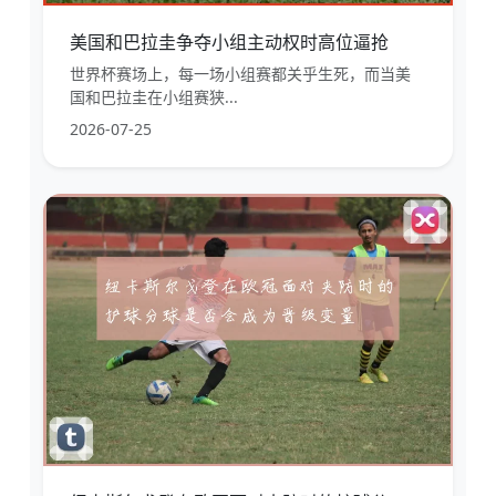
美国和巴拉圭争夺小组主动权时高位逼抢
世界杯赛场上，每一场小组赛都关乎生死，而当美
国和巴拉圭在小组赛狭...
2026-07-25