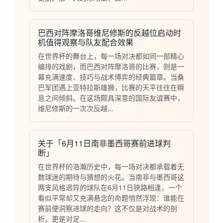
巴西对阵摩洛哥维尼修斯的反越位启动时
机值得观察与队友配合效果
在世界杯的舞台上，每一场对决都如同一部精心
编排的戏剧，而巴西对阵摩洛哥的比赛，则是一
幕充满速度、技巧与战术博弈的经典篇章。当桑
巴军团遇上亚特拉斯雄狮，比赛的天平往往在瞬
息之间倾斜。在这场颇具深意的国际友谊赛中，
维尼修斯的一次次反越...
关于「6月11日南非墨西哥赛前进球判
断」
在世界杯的浩瀚历史中，每一场对决都承载着无
数球迷的期待与猜想的火花。当南非与墨西哥这
两支风格迥异的球队在6月11日狭路相逢，一个
看似平常却又充满悬念的命题悄然浮现：谁能在
赛前便洞察进球的走向？这不仅是对战术的剖
析，更是对足...