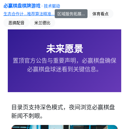
必赢棋盘棋牌游戏
· 技术驱动
生态合作计...
推荐算法精准...
区域服务拓展...
体育看点
恶搞配音
米兰德比
未来愿景
置顶官方公告与重要声明，必赢棋盘确保
必赢棋盘球迷看到关键信息。
目录页支持深色模式，夜间浏览必赢棋盘
新闻不刺眼。