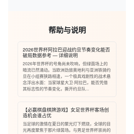
帮助与说明
2026世界杯阿拉巴迎战约旦节奏变化能否
破局数据参考 — 详细说明
2026年世界杯的号角尚未吹响，但绿茵场上的
暗流已然涌动。当欧洲劲旅奥地利与亚洲铁骑约
旦在小组赛狭路相逢，一个极具戏剧性的战术悬
念浮出水面：当家球星大卫·阿拉巴，能否凭借
其标志性的节奏变化，撕开约旦队...
【必赢棋盘棋牌游戏】女足世界杯客场创
造机会谁占优
当足球的激情在夏日的聚光灯下燃烧，全球的目
光再度聚焦于那片绿茵场。与男足世界杯崇尚的