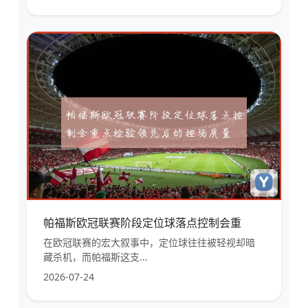
帕福斯欧冠联赛阶段定位球落点控制会重
在欧冠联赛的宏大叙事中，定位球往往被轻视却暗
藏杀机，而帕福斯这支...
2026-07-24