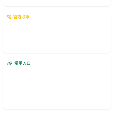
官方联系
地址：
乌鲁木齐市天山区人民路412号万象城B座28F
电话：
0531-3146-4101
网站：
https://biyingqipan.com.cn/
邮箱：
support@com.cn
常用入口
首页
App下载
关于我们
隐私政策
用户协议
网站地图
RSS 订阅