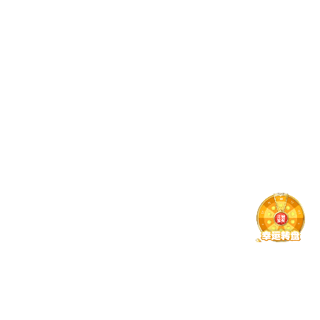
纽卡斯尔戈登在欧冠面对夹防时的护球分
当欧冠的聚光灯再度聚焦圣詹姆斯公园，喜鹊军团
纽卡斯尔联的每一次...
2026-07-25
2026世界杯瑞士波黑赛前阵容观察