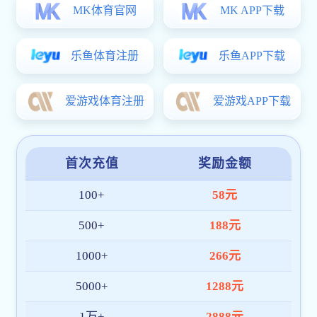
然而，隐患同样存在：大赛中的英格兰历来有
“慢热”的传统，一旦在小组赛前期遭遇波折，
面对加纳这种凶悍的非洲球队，心理层面的波
动可能比战术失误更为致命。小组第二的归
属，某种程度上取决于英格兰“想赢”的欲望究
竟有多强烈。
战术层面，这场比赛将是一场典型的“攻防演
练”变种。加纳大概率会采取5-4-1或5-3-2的密
集防守阵型，用人数优势填满禁区，迫使英格
兰陷入阵地战的泥潭。英格兰则需要倚重边路
的宽度与肋部的穿插，利用凯恩的回撤串联与
贝林厄姆的后插上来撕开缺口。预测比分时，
我们不妨大胆一点：如果英格兰选择轮换主
力，锻炼替补，加纳完全有机会利用对手磨合
的缝隙偷得一分甚至三分。一场1-1的平局或2-
1的险胜，都将让小组第二的悬念保留到最
后。但若英格兰全力出击，上半场便取得领
先，那么加纳的心态极易失衡，最终可能遭遇