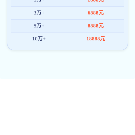
外，天气因素也可能影响角球质量：6月23日
的比赛场地预计温度较高，这或许会降低球员
的跑动速率，使得角球防守中漏人的风险增
加。综合这些变量，可以预见本场比赛的角球
战术不会仅仅停留在数值预测上，更可能成为
双方教练心理博弈的微缩战场。
最后，从菠菜数据的反馈来看，机构对本场比
赛的角球让球盘设定较为谨慎，普遍开出葡萄
牙让2.5角球的盘口。这反映出市场既认可葡萄
牙的控球优势，又对乌兹别克斯坦的防守强度
有所顾忌。对于关注角球预测的球迷朋友，建
议重点关注比赛前15分钟的数据走势：若此时
葡萄牙未能通过角球制造威胁，后续可能转向
其他进攻手段。同时，中场休息后的换人调整
也值得留意，速度型替补球员登场往往能打破
角球平衡。在体育世界里，足球的魅力就在于
其不可预测性，而角球正是这种魅力的完美载
体——它既是数学的概率，也是艺术的瞬间。