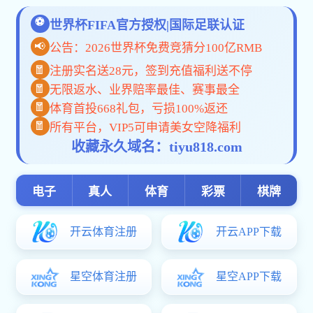
葡萄牙队素来以技术流著称，其前场球员的盘
带与跑位极具威胁。在角球进攻中，他们往往
倾向于短传配合，利用C罗或B席的控球能力拉
扯防守阵型，随后突然传中寻找高点。不过，
近期数据显示，葡萄牙在角球转化率上有所起
伏——过去5场比赛中，他们通过角球仅攻入1
球，且对手普遍采取了密集盯防战术。面对乌
兹别克斯坦，葡萄牙需警惕对手的贴身压迫：
乌兹别克斯坦的防守球员平均身高达到185厘
米，尤其擅长在禁区内卡位解围。若葡萄牙过
度依赖高球传中，很可能陷入对手的防守陷
阱。
反观乌兹别克斯坦，他们的角球策略更具侵略
性。尽管在控球率上可能处于劣势，但这支中
亚劲旅擅长利用反击制造角球机会。其核心中
场乌鲁诺夫拥有出色的定位球脚法，曾在亚洲
赛事中多次通过角球直接助攻。更值得关注的