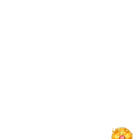
2026世界杯瑞士波黑赛前阵容观察
当瑞士与波黑两支风格迥异的球队在2026世界杯预
选赛的舞台上狭路...
2026-07-24