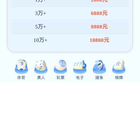
比赛最值得回味的焦点。作为球迷，我们期待
着这位奔跑在进攻前沿的先锋，用一次次果敢
的冲击，为这场世界杯的华彩篇章增添最亮眼
的一笔。
上一篇：
新西兰vs比利时2026世界杯胜平负
下一篇：
库卢塞夫斯基面对日本队防线能否
延伸阅读