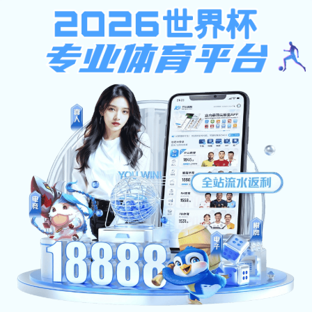
必赢棋盘棋牌游戏
· 技术驱动
生态合作计...
推荐算法精准...
区域服务拓展...
体育看点
恶搞配音
米兰德比
6月24日瑞士加拿大赛前比分前瞻
当世界杯的绿茵场遇上北美洲与欧洲的激情碰
撞，时间便凝结在6月24日这一特殊节点。瑞
士与加拿大，这两支风格迥异的球队，将在全
球瞩目的舞台上展开一场兼具诗意与野性的对
决。瑞士，如同阿尔卑斯山脚下的精密钟表，
习惯于用冷静的战术和团体协作搅动风月；而
加拿大，正值枫叶旗在北美的骄阳下猎猎作
响，以其不可一世的青春风暴试图颠覆旧有秩
序。这是一场数学公式与物理天赋的博弈，更
是老牌劲旅与新生势力的正面交锋。赛前的空