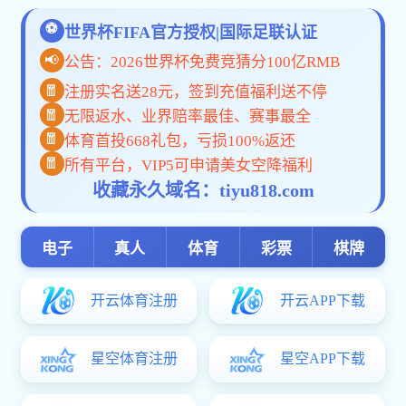
北京时间清晨，当第一缕阳光洒向大洋彼岸的
竞技场，2023年女足世界杯小组赛迎来了一场
备受关注的焦点对决。中国女足与美国女足，
两支在世界足坛有着深厚历史积淀的强队，在
这片草地上展开了关乎出线命运的天王山战
役。对于中国队而言，面对卫冕冠军，这不仅
仅是一场普通的比赛，更是一次检验球队成
色、打破心理壁垒的绝佳机会。全场哨声未
响，空气中早已弥漫着剑拔弩张的紧张气氛。
比赛从一开始就进入了高强度的对抗节奏。美
国队凭借其固有的身体优势和快速攻防转换，
试图在前场给中国队的防线施加巨大压力。然
而，经过多年大赛洗礼的中国女足，早已不是
昔日那支容易在慌乱中失去阵型的队伍。水庆
霞指导赛前布置的战术体系中，防守反击与中
场绞杀是核心。而在这其中，锋线上的唐佳丽
与两侧边前卫的联动，成为了中国队能否攻破
对手城池的关键。开场后不久，唐佳丽就展现