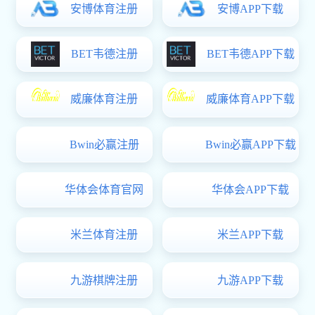
出极佳的状态，她在前场不惜体力地奔跑，不
仅牵制了对方两名中后卫的精力，更为身后的
队友拉扯出宝贵的传球空间。
上半场第35分钟，那令人屏息的一幕终于上
演。中国女足在后场完成一次干净利落的抢
断，随即发动快速反击。皮球经过两脚简洁的
传递，来到了中前场。这时，唐佳丽心领神会
地启动，她利用一个反跑甩开了贴身盯防的防
守球员，直接插入美国队防线的肋部空当。与
此同时，另一名攻击型中场也如利刃般直插禁
区腹地。电光火石之间，皮球如手术刀般穿越
了美国队的整条防线，精准地找到了跑位极其
一致的两人。唐佳丽在高速奔跑中并没有选择
停球，而是迎球直接将皮球扫向门前，那个位
置恰好也是队友包抄的路线。虽然最终这次射
门被对方门将奋力扑出，但这次精妙的双星连
线，彻底撕开了美国队看似固若金汤的防守。
这次进攻配合，犹如黑暗中的一道闪电，让全