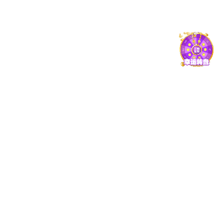
2026-07-22
2026世界杯阿丁格拉迎战厄瓜多尔身体对
2026年世界杯的哨声即将在北美大陆吹响，科特迪
瓦新星阿丁格拉或许...
2026-07-22