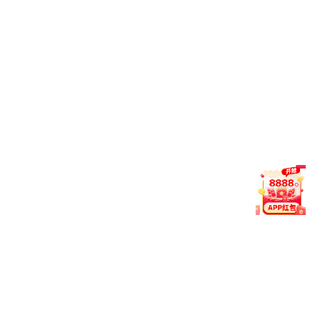
聚焦曼城福登欧冠背身拿球后的快速转身
在当今足球战术的精密棋局中，球员的个体能力往
往能成为打破平衡的...
2026-07-22
帮助与说明