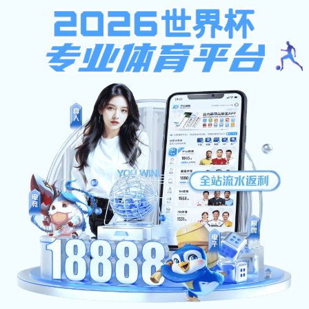
必赢棋盘棋牌游戏
· 技术驱动
生态合作计...
推荐算法精准...
区域服务拓展...
体育看点
恶搞配音
米兰德比
超级杯决赛勒沃库森门兴终场冲突豪门对话
在足球的世界里，有些对决注定不会平淡收
场。当德甲新贵勒沃库森与老牌劲旅门兴格拉
德巴赫在超级杯决赛中狭路相逢，比赛的焦点
却意外地从球场上的技战术博弈，转移到了终
场哨响后那令人窒息的冲突瞬间。这不仅是一
场关于冠军归属的较量，更是一次足球激情与
肾上腺素失控的碰撞。本文将为您深度复盘这
场豪门对话的全过程，剖析冲突背后的战术博
弈与心理因素。