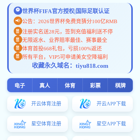
首先，我们必须理解现代足球中补时规则的演
变。国际足球协会理事会近年来一直强调“准确
计算比赛净时间”，这意味着裁判员需要将进球
庆祝、换人、伤病处理、VAR检查以及球员故
意拖延的时间完整纳入补时。以日本vs突尼斯
这场对决为例，上半场因突尼斯门将受伤治疗
中断了将近3分钟，下半场又因一次争议判罚
引发VAR介入耗时2分40秒，再加上双方多次
换人。按照传统算法，裁判给出4至5分钟补时
已属合理，但实际出示的8分钟，正是新规之
下“从严计算”的直接体现。这种规则调整在世
界杯赛场上曾多次引发讨论，如今在6月20日
的这场比赛中，它像一把双刃剑，彻底改变了
双方的战术心态。
具体到比赛内容，日本队在上半场凭借一次快
速反击由伊东纯也首开纪录，随后突尼斯通过
定位球由前锋哈兹里扳平比分。进入下半场