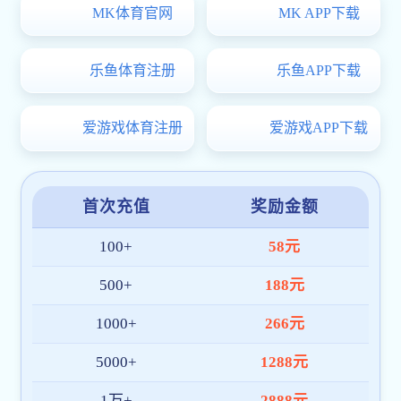
当然，任何预测都无法离开核心球员的临场发
挥。厄瓜多尔的袋鼠射门是他们的法宝，而科
特迪瓦则拥有在法甲和英超证明过自己的锋线
尖刀。假设科特迪瓦能率先通过个人能力打破
僵局，那么比赛将进入厄瓜多尔擅长的反击节
奏；反之，如果厄瓜多尔通过耐心传导消耗对
手体能，那么比赛的进球高潮可能延迟至70分
钟以后。综合双方近期的热身赛表现，防守稳
定性稍强的厄瓜多尔或许能占据场面主动，但
科特迪瓦的进攻天赋不容小觑。因此，一种较
为大胆的赛前进球预测是：厄瓜多尔2-1险胜，
比赛总进球数为3个，且两队均有进球入账。
球迷们需要留意的是，世界杯赛场上的心理博
弈往往比战术更重要。厄瓜多尔作为南美球
队，节奏控制能力出色，而科特迪瓦的非洲球
风则充满激情但容易波动。如果比赛前10分钟
双方都无法找到节奏，那么打破僵局的任务很