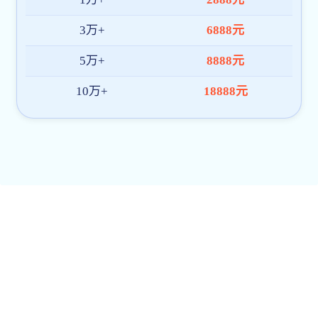
可能落在定位球战术上。此外，裁判的判罚尺
度也会影响进球数——严厉的吹罚会限制身体
对抗，给技术型球员更多空间，从而增加进球
概率。在历史交锋记录、球队伤病情况以及近
期战绩的多重分析下，这场比赛的走势更倾向
于是一场节奏紧凑、但防守漏洞不会完全封死
的较量。最终，比分可能会定格在2-1或2-2之
间，一个需要双方门将做出高难度扑救的夜晚
正在等待我们。
总而言之，厄瓜多尔与科特迪瓦的这场对决，
呈现出一种平衡之美。厄瓜多尔的整体性与科
特迪瓦的个人能力，在比赛中将碰撞出激烈的
火花。对于球迷而言，享受比赛的跌宕起伏远
比纠结于比分更为重要。而对于热衷赛前进球
预测的观众，建议思考方向应聚焦于“双方球员
能否找到连贯的进攻节奏”。如果厄瓜多尔的中
场能压制住对手的进攻发起，那么比赛的进球
数可能卡在2球；反之，一场对攻大战将不可