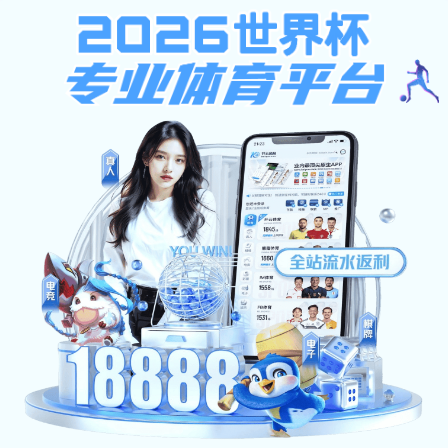
必赢棋盘棋牌游戏
· 技术驱动
生态合作计...
推荐算法精准...
区域服务拓展...
体育看点
恶搞配音
米兰德比
厄瓜多尔vs科特迪瓦赛前进球预测
世界杯的舞台上，从来不缺少黑马的咆哮与巨
星的闪耀。当南美劲旅厄瓜多尔遭遇非洲大象
科特迪瓦，一场关乎力量、速度与智慧的博弈
即将在绿茵场上演。两支球队风格迥异，却都
怀揣着小组出线的野心。厄瓜多尔以其高原锤
炼出的体能和坚韧防线著称，而科特迪瓦则凭
借球员出色的个人能力与冲击力闻名。在这样
一场针尖对麦芒的较量中，进球数与比分走势
自然成为球迷与彩民关注的焦点。本文将从历
史交锋、球队状态、核心球员及战术板等多维