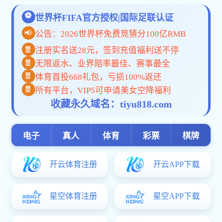
度出发，为您呈现一场逻辑严谨的赛前进球预
测，助您洞悉这场对决的胜负密码。
首先，我们必须承认，厄瓜多尔与科特迪瓦在
国际A级赛事中的直接对话记录寥寥，这意味
着历史数据的参考价值有限。但正因如此，两
队当下的竞技状态与阵容配置就成了研判的依
据。厄瓜多尔近年来在南美预选赛中表现出
色，其主场高原优势令诸多豪强头疼。但来到
中立场地，他们的战术核心将更加依赖防守反
击的效率。球队阵中，效力于英超的中场指挥
官凯塞多是攻防转换的节拍器，他的长传调度
与后排插上是撕开非洲防线的关键。反观科特
迪瓦，这支球队历来不缺乏天赋，锋线上的速
度快马与身体素质出众的对抗型球员，往往能
在僵局中凭借个人能力制造杀机。从球队近年
来的比赛数据看，科特迪瓦在面对南美球队
时，控球率往往不落下风，但其防守端的注意
力不集中问题时常暴露。因此，这场比赛的进