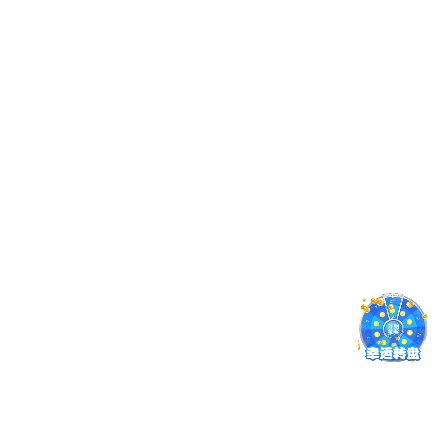
纽卡斯尔戈登在欧冠面对夹防时的护球分
当欧冠的聚光灯再度聚焦圣詹姆斯公园，喜鹊军团
纽卡斯尔联的每一次...
2026-07-25