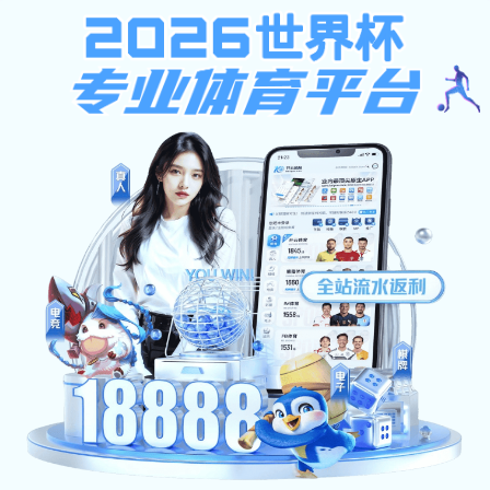
必赢棋盘棋牌游戏
· 技术驱动
生态合作计...
推荐算法精准...
区域服务拓展...
体育看点
恶搞配音
米兰德比
阿贾克斯先丢后追莫德里奇角球制胜高燃回
看
当绿茵场上的比分牌刺痛每一位阿贾克斯球迷
的眼睛，当先丢一球的阴霾笼罩在克鲁伊夫竞
技场上空，一种名为“韧性”的因子正在橙衣军
团的血液中悄然沸腾。这不是一场普通的欧冠
小组赛，这是意志与技巧的终极对决，是天才
少年与老将智慧的正面交锋。最终的剧本，由
一位38岁的老将用他那近乎传奇的右脚签下了
自己的名字——莫德里奇，用一记精妙绝伦的
角球直接洞穿球门，完成了从地狱到天堂的“高