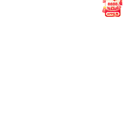
帕福斯欧冠联赛阶段定位球落点控制会重
在欧冠联赛的宏大叙事中，定位球往往被轻视却暗
藏杀机，而帕福斯这支...
2026-07-24