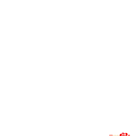
毕尔巴鄂冲击欧冠淘汰赛时防线回收速度
在足球的璀璨星河中，每一次黑马的崛起都足以让
世界为之侧目。当毕...
2026-07-24