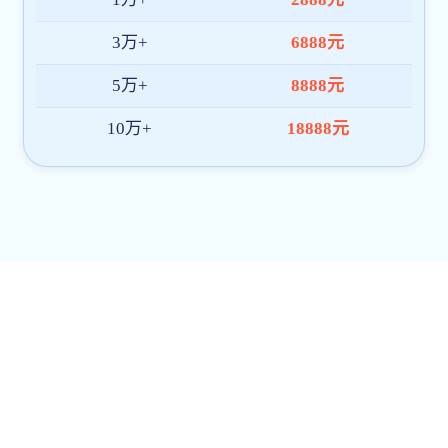
的头顶，绕过中路的防守队员，最后击中远侧
立柱内侧，弹入了球网！2:1！绝杀！一枚由莫
德里奇制造的“莫德里奇角球制胜”，为这场跌
宕起伏的比赛画上了一个最魔幻、最完美的句
号。
这一刻，时间仿佛凝固。进球后的莫德里奇被
队友们团团围住，这位征战沙场多年的老将，
脸上露出了孩童般纯粹的笑容。他用最古典的
方式，诠释了何为“家有一老，如有一宝”。在
许多人都在追逐速度和对抗的今天，莫德里奇
用一次角球直接得分，向全世界宣告：足球，
永远需要那份来自草根的灵感和智慧。这记进
球，不仅仅是为阿贾克斯带来了宝贵的三分，
更是为整支球队注入了一针强心剂：即使在最
困难的时刻，只要信念不死，奇迹就会发生。
回看这场比赛的每一帧画面，从“先丢球”的懊
恼，到“后追平”的振奋，再到“角球制胜”的狂
喜，阿贾克斯用90分钟的时间，为全球球迷上