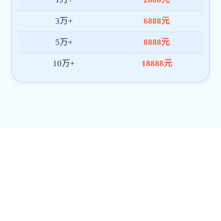
面对葡萄牙后防老将的小动作和言语挑衅，保
持专注是头等大事。一旦他因报复性行为陷入
一对一斗气，反而会正中对手下怀。合理的情
绪管理和高效的体能输出，决定了他能否在比
赛末段依然保持死神般的威慑力。总而言之，
杜兰能否在禁区前沿翻江倒海，不仅取决于他
的个人发挥，更考验整个团队的反击执行力以
及无球跑动的默契。本场比赛，这位锋线悍将
的一举一动，都将成为牵动全局的核心变量，
其表现无疑将决定这场巅峰对决的最终走向。
对于任何关注世界杯的球迷而言，观察杜兰如
何在与葡萄牙队防线的单挑中释放能量，无疑
是观赛的最大看点之一。
上一篇：
阿根廷面对奥地利三中卫体系能否