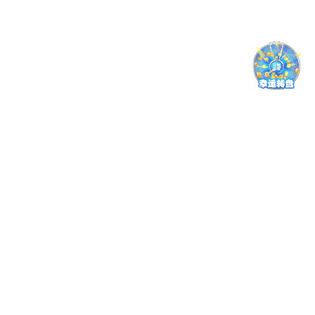
选赛的舞台上狭路...
2026-07-24
国际米兰与阿贾克斯欧冠交锋时中路防守
当欧洲足坛的战术博弈进入白热化阶段，每一寸草
皮的争夺都可能决定...