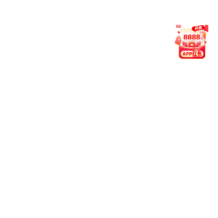
帮助与说明
关于「2026世界杯哥伦比亚vs葡萄牙比分
预测」
当世界杯的战鼓敲响，全球的目光将聚焦于绿茵
场上那些令人血脉贲张的对决。2026年，当哥
伦比亚与葡萄牙的旗帜在赛场交织，一场南美魔
幻现实主义与欧洲技术流派的碰撞不可避免。这
不是简单的22人追逐皮球的游戏，而是一场关
于荣耀、复仇与宿命的谈...
2026世界杯科特迪瓦厄瓜多尔赛前比分前
瞻
当非洲大象的咆哮撞上安第斯雄鹰的嘶鸣，
2026年世界杯的绿茵场即将迎来一场足以点燃
全球激情的碰撞。科特迪瓦与厄瓜多尔，这两支
风格迥异却同样充满野心的劲旅，将在一场充满