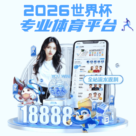
必赢棋盘棋牌游戏
· 技术驱动
生态合作计...
推荐算法精准...
区域服务拓展...
体育看点
恶搞配音
米兰德比
世界杯英格兰巴拿马赛前首发观察
世界杯的舞台，从来不乏悬念与激情。当英格
兰三狮军团在小组赛第二轮遭遇中北美劲旅巴
拿马，一场看似实力悬殊的对决，却因首发名
单的“蛛丝马迹”而充满变数。究竟是英格兰豪
华阵容轻取对手，还是巴拿马逆袭搅局？赛前
首发阵容的每一次布阵调整，都如同棋局中的
关键落子，牵引着亿万球迷的神经。本文将通
过细致的首发观察，为你揭开这场对决的战术
面纱。