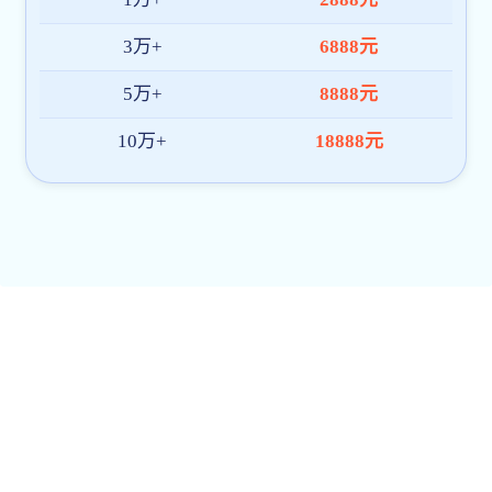
极少出现极端闹事行为。这种干净、有序且充
满尊重感的观赛环境，特别适合家庭和初级足
球爱好者。通过日乙直播吧感受这种纯粹的热
爱与克制的激情，往往能给球迷带来一种别样
的治愈感，这是那些商业化过度包装的顶级赛
事所无法提供的。
赛程安排方面，日乙联赛的赛季跨度几乎覆盖
全年，从早春的樱花季一直延续到岁末的寒
冬。这种漫长且稳定的赛程对于考验球队的板
凳深度和教练的临场调整能力提出了极高要
求。不少球队在赛季初期表现出色，却因伤病
潮而在后半程崩盘；也有队伍开局不利，却凭
借主帅的妙手回春在末期上演惊天逆转。这种
跌宕起伏的剧情，让整个赛季充满了戏剧张
力。很多资深球迷都有这样的体验：在周末的
深夜，当欧洲五大联赛的直播结束后，打开日
乙直播吧，观看一场在清晨进行的日本比赛，
会发现这些球队即便在体能下降时，依然保持