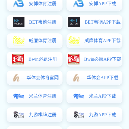
从战术层面分析，日乙联赛向来以高强度的跑
动和严谨的防守体系著称。日本足球长期以来
注重青训体系的培养，这为次级联赛输送了大
量基本功扎实的球员。相较于欧洲二级联赛有
时展现出的粗犷风格，日乙联赛更强调传球精
度和整体阵型的移动。许多球队的主教练甚至
拥有在J1联赛执教的丰富经验，他们带来的战
术理念往往让比赛充满智慧博弈。例如，高压
逼抢、边中结合以及通过快速传递撕开对手防
线的打法屡见不鲜。即便在某个赛季，某支球
队的球星光环并不明显，但他们依靠铁血的纪
律和团队精神，依然能打出令人赏心悦目的比
赛。这种技战术的纯粹性，正是无数数据流和
战术迷热衷于通过日乙直播吧研究比赛录像的
根本原因。
关注日乙联赛，还能窥见日本足球造血能力的
冰山一角。对于许多无法在一线豪门站稳脚跟