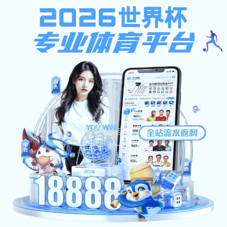
必赢棋盘棋牌游戏
· 技术驱动
生态合作计...
推荐算法精准...
区域服务拓展...
体育看点
恶搞配音
米兰德比
日乙直播吧
当世界足坛的目光聚焦于顶级豪门与巨星闪耀
的舞台时，日本职业足球联赛（J.League）正
以一种独特的姿态吸引着全球球迷的注意。无
论是技术流的细腻配合，还是亚洲球员在欧洲
赛场崭露头角之前的摇篮，日乙联赛（J2
League）作为日本足球金字塔的重要基石，同
样承载着无数球队的冲甲梦想与本土新星的成
长轨迹。对于许多资深足球爱好者而言，通过
日乙直播吧观看一场节奏紧凑、战术纪律严明
的次级联赛，其观赏性与戏剧性丝毫不亚于顶