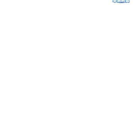
2026世界杯瑞士波黑赛前阵容观察
当瑞士与波黑两支风格迥异的球队在2026世界杯预
选赛的舞台上狭路...
2026-07-24