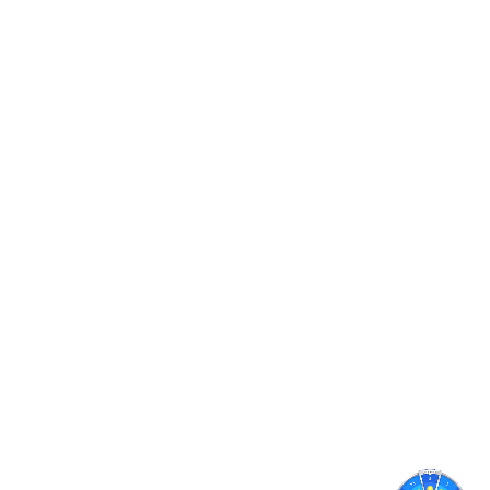
马赛与布鲁日欧冠交锋时中场覆盖范围有
在欧冠联赛的璀璨星河中，每一场强强对话都不仅
是球星个人能力的展...
2026-07-22