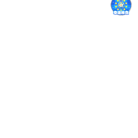
2026世界杯阿丁格拉迎战厄瓜多尔身体对
2026年世界杯的哨声即将在北美大陆吹响，科特迪
瓦新星阿丁格拉或许...
2026-07-22