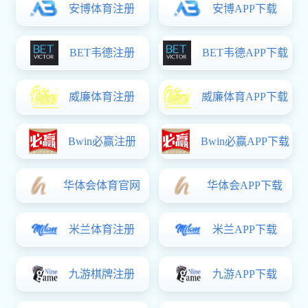
在清晰的战术规划与坚韧的心理素质之上。哥
伦比亚主帅深知，与葡萄牙比拼控球与传控无
异于自杀。因此，球队果断放弃了不切实际的
华丽打法，转而拥抱极致的实用主义。他们摆
出五后卫的铁桶阵，用两条防线对葡萄牙的三
叉戟进行围猎，同时在中场设置绞肉机般的拦
截区域。这是一种近乎“丑陋”却有效的生存哲
学：宁可放弃球权，也要锁死对手的进攻空
间。
在战术执行层面，哥伦比亚祭出了让葡萄牙始
料未及的高位逼抢与反击节奏。他们并不奢望
全场压制，而是耐心等待葡萄牙在传导中的瞬
间疏忽。当坎塞洛或门德斯前插助攻后留下身
后空当时，哥伦比亚的边锋便如猎豹般启动。
迪亚兹的速度与米纳的空中优势成为两大利
器。上半场第37分钟，正是通过一次断球后的
快速推进，哥伦比亚由迪亚兹在禁区角完成了
一记石破天惊的冷射，皮球贴着立柱钻入网