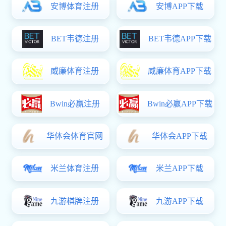
外）。正是这毫厘之间的差异，让不同视角的
人给出了截然不同的解读。支持判罚的一方认
为，VAR的精准制图证明了其肩部存在几厘米
的越位；而反对者则坚持，如此微小的误差本
属于足球比赛的流动魅力，不应被技术过度干
预，这次“奥斯梅恩越位破防”的瞬间，恰好暴
露了规则执行与比赛流畅性之间的永恒矛盾。
这一争议也深刻反映了现代足球中攻击手与后
卫之间无休止的博弈。那不勒斯深知国米后防
线喜欢造越位的战术习惯，因此特意设计了这
种快速穿越的传球。奥斯梅恩的启动时机并非
完全依赖本能，而是经过精心计算。他试图在
对方防线集体前提的一瞬间完成反跑，这正是
破防的精髓所在。然而，经验丰富的国米后卫
同样在利用规则。他们并不单纯追求与对手的
身体对抗，而是专注于整体防线的移动节奏，
意图将进攻球员置于越位陷阱之中。从某种程
度上说，这场交锋实际上是一场关于空间与时