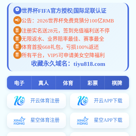
那是一次堪称教科书般的快速反击。那不勒斯
中场断球后，一脚极具穿透力的直塞球飞向国
米半场，目标直指锋线箭头奥斯梅恩。尼日利
亚中锋凭借惊人的爆发力和精准的跑位，在电
光石火间甩开国米后卫，形成单刀之势。他的
射门冷静而果断，皮球应声入网，仿佛一切都
干净利落。圣保罗球场瞬间陷入狂欢，然而，
边裁举起的旗帜和随后VAR的介入，让这一切
瞬间凝固。主裁判长时间的静默给悬念留足了
发酵空间，最终认定进球越位在先，判罚无
效。
这个判罚之所以引发巨大争议，核心在于对攻
方与防守方在传球瞬间身位判断的极度微妙。
从慢动作回放来看，传球队员出脚的那一刻，
奥斯梅恩的肩膀似乎与国米最后一名防守球员
的躯干处于一条线上。按照现行规则，判定越
位与否的关键在于身体有效触球部位（手臂除