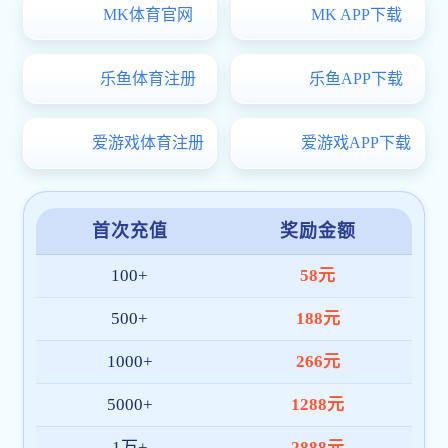
我救赎。这两件事同时发生，看似偶然，实则
揭示了足球世界的普遍规律：每一次争议都是
对心理的重塑，每一次封神都来源于经年累月
的坚持。
从更宏观的视角来看，马丁内斯红牌争议和天
津津门虎新王诞生，共同构成了足球生态的两
个极点。前者是规则与激情的碰撞，考验着裁
判的智慧和球员的自控力；后者则是努力与机
遇的结合，证明了在亚洲足球的舞台上，只要
持之以恒，本土球员也能创造属于自己的辉
煌。天津津门虎这一战的胜利，不仅让球队在
积分榜上跃升至前四，也为中超本土前锋树立
了标杆。事实上，近年来中超的“本土力量”正
在悄然崛起，类似的新王诞生并非孤例。这种
趋势有助于提升联赛的整体竞争力，也会吸引
更多年轻球员投身于职业足球。
回顾这个周末，足球带给我们的不只是一场比