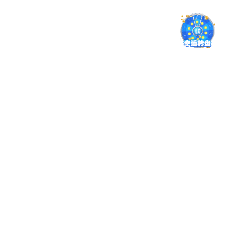
国际米兰与阿贾克斯欧冠交锋时中路防守
当欧洲足坛的战术博弈进入白热化阶段，每一寸草
皮的争夺都可能决定...
2026-07-24