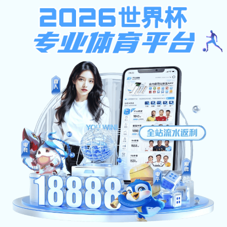
必赢棋盘棋牌游戏
· 技术驱动
生态合作计...
推荐算法精准...
区域服务拓展...
体育看点
恶搞配音
米兰德比
马丁内斯红牌争议天津津门虎新王诞生封神
时刻
在足球的世界里，红牌有时比绝杀更能搅动风
云。当马丁内斯的争议红牌在世界杯赛场上引
爆舆论，千里之外的中超赛场，天津津门虎的
新王却悄然完成了一次封神时刻。这看似无关
的两件事，却在同一个周末，用截然不同的方
式诠释了足球的戏剧性与残酷。红牌争议撕裂
了球迷的情绪，而新王的诞生，则为天津足球
注入了一剂强心针。