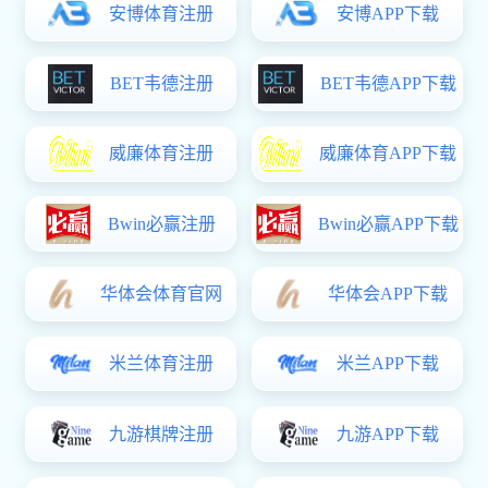
当莱奥接过队友精准的直塞球时，他的面前只
剩下弃门出击的门将。大多数前锋在这个位置
会选择大力抽射或者推射远角，但莱奥却展现
出了与他年龄不相符的冷静与创造力。他抬头
观察了一眼门将的位置，发现门将已经扩大防
守面积，重心压得很低，准备扑救近角。就在
这电光火石之间，莱奥选择了难度极高的吊
射。他用脚内侧轻轻搓起皮球，划出一道优美
的抛物线。所有的心跳都在那一刻停止了，包
括意大利的替补席和看台上的球迷。皮球越过
门将的头顶，带着轻微的旋转，精准地坠入球
门远角。没有大力出奇迹，有的只是四两拨千
斤的巧思。这粒莱奥吊射空门，让意大利防线
崩溃，也让原本喧嚣的球场陷入了短暂的寂
静，紧接着是震耳欲聋的欢呼。这一刻的精湛
技术不仅征服了对手，更让全世界的球迷为之
倾倒。
回顾这次进攻，我们不得不赞叹莱奥在压力下