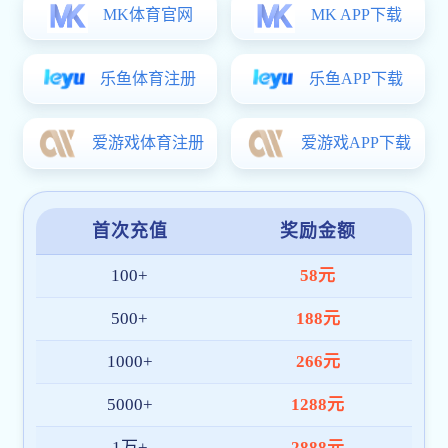
的那种沉静气质。世界杯赛场汇聚了全球最顶
尖的中后卫，他们经验丰富，预判准确。然
而，即使面对这样的铜墙铁壁，莱奥依然找到
了破解之道。他的这次吊射演绎了现代足球顶
级前锋所必需的素质：利用快速闪击战让对手
应对不及，观察细节并在瞬间做出正确决策。
当整条意大利防线疯狂回追却只能目送皮球入
网时，他们脸上的无奈与沮丧，恰恰证明了这
次进攻的破坏力。值得一提的是，这粒进球的
成功并不仅仅依赖于莱奥的个人能力，还得益
于全队高效的战术执行力。中场球员的精准长
传、边路球员的无球跑动拉扯空间，以及后场
球员果断的向前传球，每一个环节都严丝合
缝。这种教科书般的快速闪击战，让意大利队
引以为傲的防守体系在瞬间土崩瓦解，打得意
大利防线全线崩溃。
这种瞬间的爆发与高超的技术展示，往往能决
定一场比赛的走向，更是一支球队底蕴的体