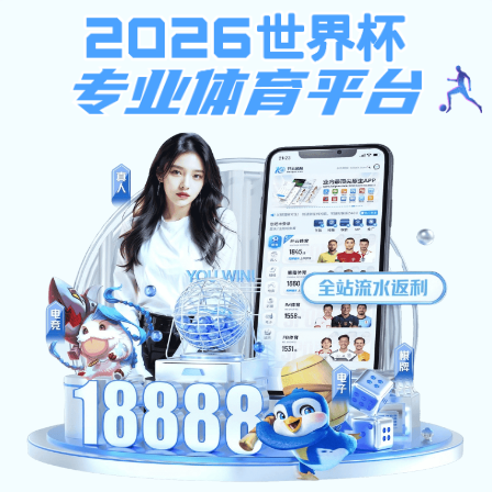
必赢棋盘棋牌游戏
· 技术驱动
生态合作计...
推荐算法精准...
区域服务拓展...
体育看点
恶搞配音
米兰德比
莱奥吊射空门意大利打崩防线全场沸腾
足球场上，有些瞬间能够超越时间的界限，雕
刻成永恒的经典。当莱奥以迅雷不及掩耳之势
吊射空门，整个意大利的后防线在那一刻仿佛
凝固，球场内瞬间爆发出山呼海啸般的欢呼。
这不仅是一个进球，更像是一道闪电，劈开了
对手精心布置的防线，点燃了全场球迷的激
情。在世界杯的舞台上，这样的场景总是最能
扣人心弦，它让人热血沸腾，也让人不禁反复
回味那些精妙的战术配合与个人天赋的完美结
合。今天，我们就来深入解读这次令人窒息的