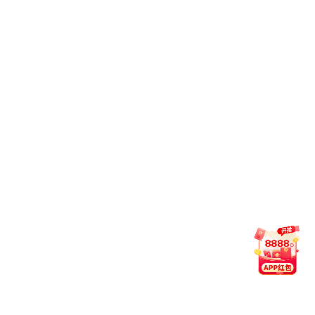
毕尔巴鄂冲击欧冠淘汰赛时防线回收速度
在足球的璀璨星河中，每一次黑马的崛起都足以让
世界为之侧目。当毕...
2026-07-24