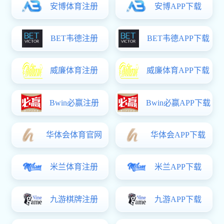
记穿越三人防线的斜塞，力道与角度都拿捏得
恰到好处。格瓦迪奥尔心领神会，在禁区线附
近不停球直接推射远角，皮球击中立柱内侧弹
入网窝。这粒进球不仅打破了僵局，更彻底改
变了比赛的气质。对于土耳其队而言，这粒进
球的意义远超于比分本身。它证明了球队在战
术执行力上的巨大进步，也宣告了在新周期
中，他们不再惧怕任何对手的硬朗防守。格瓦
迪奥尔的这次前插，展现了他超越传统中卫的
进攻欲望与脚下技术；而巴雷拉的传球视野，
则体现了世界级中场的本色。两人虽然分属不
同俱乐部，但在这届赛事中的默契仿佛天生注
定，每一次跑位与传跑都精确到了厘米。
为了更全面地理解这场胜利的含金量，我们需
要回溯两队上一次交锋的场景。那是一场令人
窒息的防守大战，土耳其队在最后时刻被对手
利用定位球破门，饮恨而归。那种功亏一篑的
遗憾，如同倒刺般扎在每个土耳其球员的心