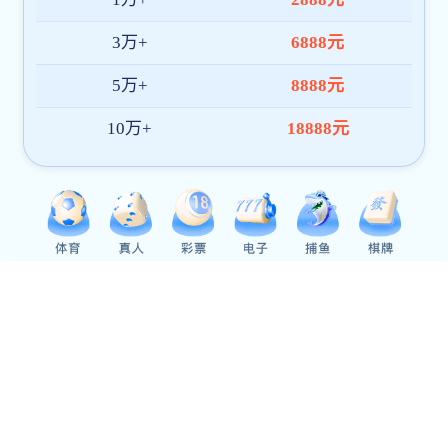
人技术摆脱防守后，横敲中路，助攻队友锁定
了胜局。这次由守转攻的全程，再次体现了两
人在攻防转换中的核心价值。可以说，格瓦迪
奥尔巴雷拉巨星连线不仅成就了一粒进球，更
成为了球队整个战术体系运转的轴心。他们的
存在，让土耳其队的攻防两端都有了明确的领
航人。
这场胜利对于土耳其足球的意义非凡。它不仅
让球队在世界排名上获得了宝贵的积分，更重
要的是，它重塑了球队的逆境心理。在过去，
土耳其队往往在比分落后时容易陷入急躁与无
序，但在本场比赛中，即便是对手扳平比分
后，球队依然能通过稳定的传导找到突破口。
这种成熟的气质，正是强队所必备的。格瓦迪
奥尔在赛后采访中表示：“我们知道对手很强，
但我们准备得非常充分。巴雷拉是我合作过的
最聪明的中场，我们之间有一种天然的化学反
应。”这种谦逊而自信的表达，恰好是土耳其足