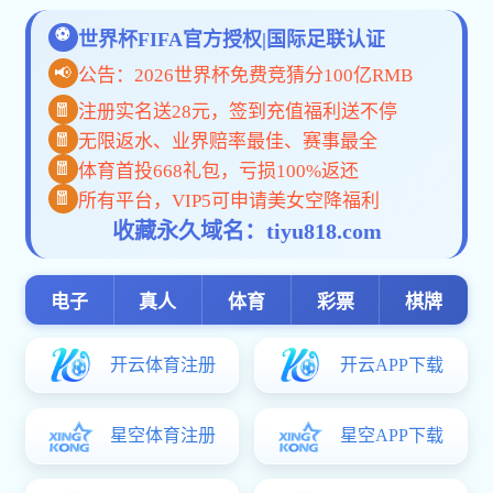
信念与韧性的赞歌。
比赛从一开始就进入了令人窒息的快节奏。那
不勒斯坐拥主场之利，从第一分钟起便展现出
志在必得的决心。克瓦拉茨赫利亚在左路的盘
带如同鬼魅般穿梭，不断撕扯着米兰的防线层
次。而AC米兰显然有备而来，皮奥利布置的紧
凑阵型让主队的进攻多次陷入泥潭。上半场双
方互有攻守，但真正的破门良机却迟迟未能出
现。那不勒斯控球率虽然占优，但米兰的反击
同样凌厉，莱奥的速度给主队后防制造了不小
的麻烦。然而，足球的魅力就在于它在不经意
间改变走势的戏剧性。
下半场开局阶段，那不勒斯主帅卢西亚诺·斯帕
莱蒂做出了关键的战术调整。他要求中前场球
员提升压迫强度，通过高位逼抢来打乱米兰的
出球节奏。这一部署很快收到了效果。第67分
钟，那不勒斯中场核心泽林斯基在禁区前沿拿