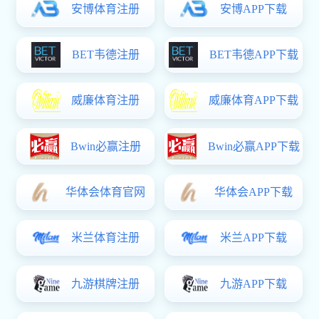
球后巧妙直塞，拉赫玛尼的切入被米兰后卫特
奥在禁区内撞倒。当值主裁判果断指向点球
点，整个圣保罗球场瞬间爆发出巨大的声浪。
这一刻，所有人的目光都聚焦在了罚球点前。
奥斯梅恩，这位尼日利亚锋线巨星，顶住巨大
压力冷静将球推入球门右下角。皮球入网的那
一刻，属于那不勒斯的狂欢正式拉开序幕。
这粒点球不仅锁定了胜局，更让那不勒斯在积
分榜上以微弱优势重新超越米兰双雄，坐稳榜
首位置。值得一提的是，这是奥斯梅恩本赛季
在意甲联赛中的第13粒进球，他在关键战役中
的决定性表现再次证明了自己作为顶级射手的
价值。从更宏观的角度来看，这场胜利对于那
不勒斯争夺本赛季意甲冠军有着至关重要的意
义。在赛季进入白热化阶段的关键节点，能够
拿下这种六分之战，无疑为球队注入了强大的
心理自信。而在另一个层面上，AC米兰虽然输
掉了比赛，但他们展现出的顽强防守与整体战