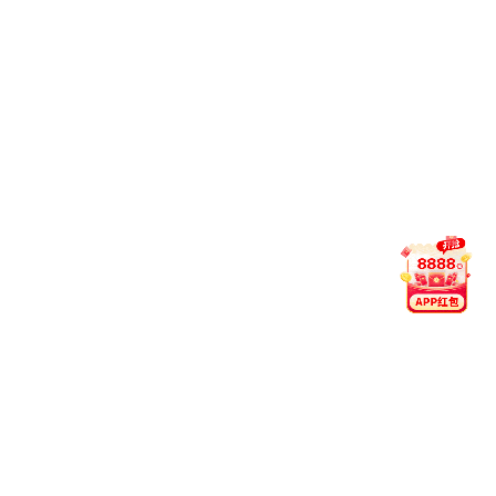
聚焦曼城福登欧冠背身拿球后的快速转身
在当今足球战术的精密棋局中，球员的个体能力往
往能成为打破平衡的...
2026-07-22
帮助与说明