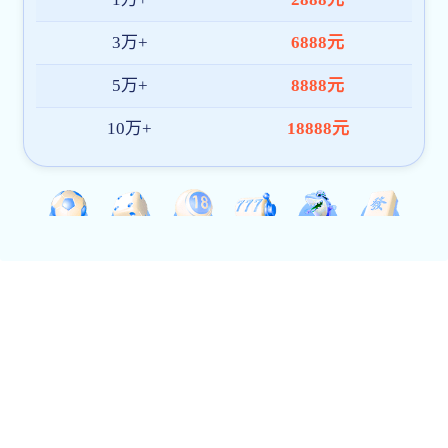
说，这场比赛的胜利不仅意味着积分榜上的领
先，更代表了一种精神的传承。在经历了上赛
季短暂的低谷后，这支球队正在用实际表现宣
告自己的强势回归。而对于意甲联赛而言，那
不勒斯与米兰之间的这场意甲焦点战，无疑为
本赛季的冠军争夺增添了一抹浓重的戏剧色
彩。赛季还长，前路艰险，但至少在今晚，那
不勒斯用最硬核的方式证明了自己仍然是意甲
最强的竞争者之一。
上一篇：
克里斯伍德2026世界杯前场串联能
下一篇：
德国杯生死战弗拉霍维奇世界波破