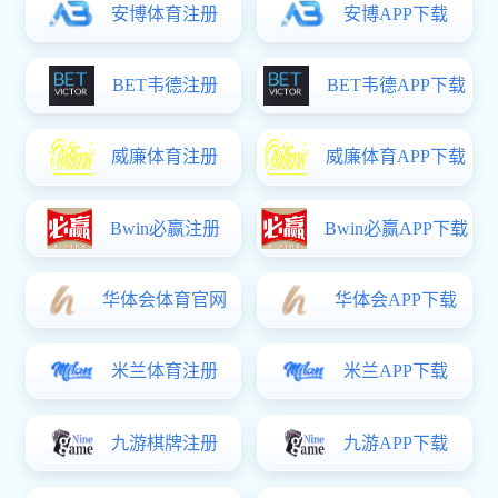
短暂的沉寂。对于维尼修斯来说，这个失球无
疑给他的百场之夜增添了一丝阴霾。半场结束
时，比分定格在0-1，阿森纳带着领先优势返回
更衣室。此时，舆论的天平似乎开始向客队倾
斜，许多人开始猜测维尼修斯是否会在自己的
里程碑之夜吞下失败的苦果。
另一边厢，皇马更衣室内的氛围紧张而专注。
安切洛蒂深知，这场欧冠淘汰赛的胜负，将直
接关系到球队赛季的成败。这位意大利战术大
师在下半场做出关键调整，让维尼修斯更多地
向中路靠拢，与罗德里戈形成双前锋联动，意
在利用阿森纳中卫与边卫之间的空当。这个调
整在比赛第65分钟初见成效。维尼修斯在禁区
前沿接到克罗斯的横传，他并未像往常一样内
切射门，而是巧妙地用脚后跟一磕，将球送给
插上的巴尔韦德，后者低射破网。这粒漂亮的
进球不仅扳平了比分，更重新点燃了皇马的进
攻火焰。更重要的是，这个助攻展现了维尼修