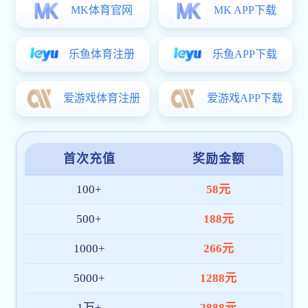
斯在百场里程碑中愈发成熟的大局观和团队意
识。
比赛进入最后十五分钟，体力与意志力的考验
达到顶峰。当大多数人以为比赛将以平局收
场，“悬念重启”的剧本在伤停补时阶段被推向
高潮。第89分钟，阿森纳获得一个位置极佳的
任意球，萨卡的射门击中横梁弹出，皇马随后
发动闪电反击。维尼修斯从中场带球长途奔
袭，在三人包夹下将球分给右侧的卡马文加，
后者传中落向后点。就在这一瞬间，整个伯纳
乌的空气仿佛凝固了。维尼修斯在百场里程碑
之夜，以最不可思议的方式出现在最有威胁的
位置。他抢在阿森纳后卫解围之前，腾空而
起，用一记教科书般的侧身凌空抽射，将皮狠
狠砸入球网死角。2-1！绝杀！
这粒“绝杀瞬间”不仅让阿森纳的悬念重启，更
让维尼修斯的“百场里程碑”完成了从数字到传