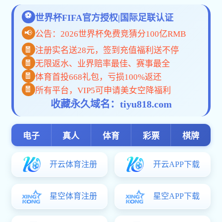
“蓝色德比”在法甲联赛之所以特别，不仅因为
马赛与尼斯的球衣都采用蓝色作为主色调，更
因为这两座城市之间根深蒂固的地域竞争。从
上世纪80年代至今，双方球迷间的冲突隐患始
终存在。数据显示，过去五次蓝色德比的交锋
中，场内外的治安事件平均每场发生超过15
起。这次针对客队球迷采取限量球票、单独区
域、加强安检等措施，是法甲联赛史上极为少
见的强硬手段。
从安全角度看，这次管控并非无的放矢。尼斯
主场的容量约为36000人，而按照惯例，客队
球迷通常可获得球场总容量5%至10%的球票配
额。但在本届对决前，尼斯官方将马赛球迷的
单场门票数量压缩至不足500张，并要求所有
客队球迷进行实名登记，同时追加了指纹识别
入场流程。参与该项安保设计的官员在接受采
访时强调：“保护球迷的人身安全，避免历史重