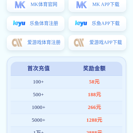
超，实施“有票入场”的实名制技术已经相对成
熟，并通过强化球迷大使、中立区域划分等方
式降低恶性冲突风险。德甲则通过规范票价与
客场配额上限，保证每年重要德比中客队球迷
的合理权益。法甲如今站在一个十字路口：是
继续加码安保甚至隔离球迷，还是在更高维度
的管理层面重构球迷文化生态？
最终，这场备受瞩目的“蓝色德比赛”如期进
行，而赛场上座率仅有87%，客队区看台几乎
空无一人。尼斯最终在主场2-1击败马赛，但赛
后的球迷反应却出现分裂：一部分人庆幸一场
平安完赛，另一部分人则质疑比赛氛围是否被
“安全焦虑”过度绑架。而更为讽刺的是，社交
媒体上的争吵和地域攻击并未因此减少，反而
激增了将近两倍。这种现象足以说明：足球是
一项需要血性与认同的运动，但若以禁绝一切
接触风险为前提，或许将失去它原本的温度。
如果有人说，法甲蓝色德比限客队球迷保安全