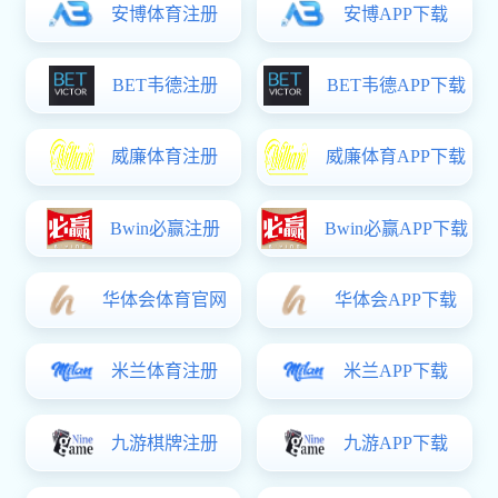
演，是我们必须持有的底线。”这句话显然指向
2023年同一场地发生的看台骚乱，那次事件导
致十余人受伤，并引发了法甲对球迷行为的全
面审查。
然而，蓝色德比限客队球迷保安全的措施也引
来了诸多质疑。不少马赛球迷团体认为这是一
种纯粹的“对抗性管理”，而非解决问题的根本
之道。足球文化研究者指出，限流虽然降低了
现场冲突的直接几率，但可能加剧球迷之间的
仇恨情绪和线上空间的对立。“当真正的对话空
间受阻，情绪就会寻找其他宣泄口。”巴黎体育
社会学研究员劳拉·杜瓦尔在文章中提到，她认
为法国足球管理机构需要与球迷群体建立更稳
定的沟通机制，而不是每逢高危比赛就打“封锁
牌”。
p>实际上，以“法甲蓝色德比”为例，欧洲其他
高水平联赛的安保经验或许值得借鉴。在英