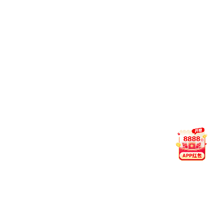
世界为之侧目。当毕...
2026-07-24
帕福斯欧冠联赛阶段定位球落点控制会重
在欧冠联赛的宏大叙事中，定位球往往被轻视却暗
藏杀机，而帕福斯这支...