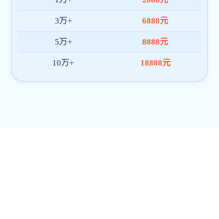
刻，奇迹就有可能诞生。从那以后，每当提及
绝境逆转，球迷们总会想起那个夜晚，想起尤
文图斯如何在客场将不可能变为现实。这就是
足球的魅力，这就是超级杯传奇时刻留给我们
的永恒财富。
上一篇：
梅西单刀破门迈阿密国际主场大胜
下一篇：
马丁内利阿劳霍同场爆发U20世界
延伸阅读