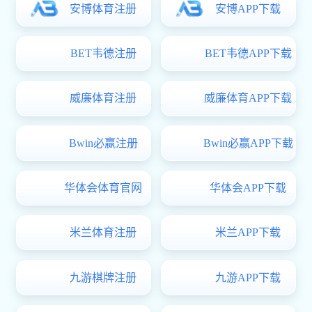
势进行冲击。
随着比赛进入最后阶段，常规时间即将走完，
尤文图斯的努力似乎依然无法改写比分牌。那
不勒斯的防线在大部分时间里表现得固若金
汤，他们收缩阵型，试图将1比0的领先优势保
持到终场哨响。此时，场边的计时器已经指向
了90分钟，伤停补时的牌子被举起。对于大多
数球队来说，这或许意味着放弃抵抗，接受失
败的命运。但尤文图斯从未放弃对胜利的执
着。就在补时第一分钟，机会终于降临。一次
看似普通的边路传中，皮球在禁区内引起混
乱，那不勒斯后卫的解围未能踢远，皮球鬼使
神差地落到了后插上的中场球员脚下。只见他
迎球怒射，皮球在密集的人群中穿过一条狭窄
的缝隙，重重地砸入网窝。1比1！尤文图斯在
绝境中扳平了比分！整个替补席瞬间陷入疯
狂，而主场的那不勒斯球迷则陷入了死一般的
沉寂。