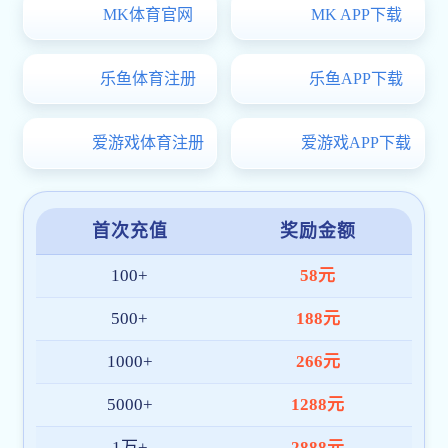
然而，更疯狂的剧情还在后面。当所有人都以
为比赛将被拖入加时赛时，那不勒斯球员的心
态显然受到了巨大冲击，他们在重新开球后的
慌乱中出现了致命失误。尤文图斯前场就地反
抢成功，皮球被迅速转移到了另一侧无人盯防
的队友脚下。面对突然出现的单刀机会，这名
替补登场的锋线杀手没有一丝犹豫，他冷静地
晃过出击的门将，将皮球轻松推入空门。2比
1！尤文图斯在补时阶段连入两球，实现了不
可思议的客场翻盘！当皮球越过门线的刹那，
时间仿佛静止。这场在客场实现的弯道超车，
不仅令那不勒斯到手的冠军奖杯瞬间易主，更
让所有见证者明白了足球场上那句老话：“比赛
哨声不响，一切皆有可能。”这次补时绝杀，成
为了尤文图斯队史上最激动人心的超级杯记忆
之一，也为意甲联赛的经典战役目录添上了浓
墨重彩的一笔。这场超级杯传奇时刻告诉世
人，无论面对怎样的强敌，只要坚持到最后一