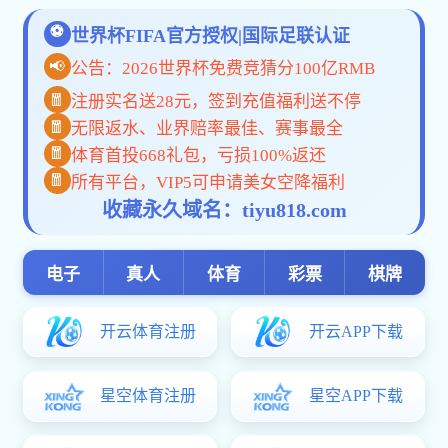
这场比赛的背景本就充满火药味。首回合1-2落
后，吉达联合带着必须取胜的压力回到主场。
赛前，外界普遍认为这支沙特豪门面临着巨大
的挑战——对手是来自东亚的劲旅，拥有出色
的整体防守与快速反击能力。然而，吉达联合
的球员们从踏入球场的第一分钟起，就用行动
证明了他们对于亚冠奖杯的渴望。
上半场的比赛如同一场拳击赛中的试探性攻
防。吉达联合掌控着超过六成的控球率，但他
们发现对手的防线如同铜墙铁壁。第23分钟，
吉达联合获得一次绝佳机会，前锋哈默德在禁
区内的转身抽射被对方门将神勇扑出。随后的
角球进攻中，中后卫赫加齐的头球攻门又是擦
着横梁飞出。对手则在第38分钟抓住吉达联合
后防的一次失误，由中场核心送出直塞，前锋
单刀破门。0-1，总比分1-3，吉达联合被逼入
绝境。