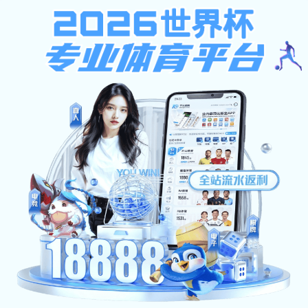
必赢棋盘棋牌游戏
· 技术驱动
生态合作计...
推荐算法精准...
区域服务拓展...
体育看点
恶搞配音
米兰德比
亚冠吉达联合加时绝杀登顶封神夜
当沙特阿拉伯的夜空被吉达的欢呼声撕裂，亚
洲足坛的历史在这一刻被重新书写。北京时间
4月28日凌晨，亚冠联赛半决赛次回合在阿卜
杜拉国王体育城上演了一场惊心动魄的史诗对
决。吉达联合在加时赛的最后时刻完成绝杀，
以总比分4-3淘汰对手，昂首挺进决赛。这个夜
晚，不仅仅是胜利的狂欢，更是一支球队坚韧
意志与战术智慧的终极展现，吉达联合用最戏
剧性的方式，登上了属于他们的封神之夜。