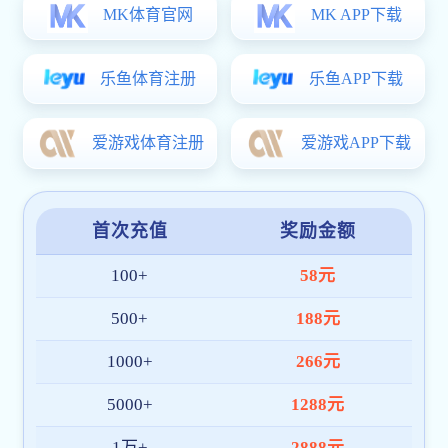
点球。吉达联合的球员们情绪一度接近失控，
但队长赫加齐迅速稳定了军心，他大声呼喊队
友，提醒每一个人保持专注。仅仅3分钟后，
命运的剧本在吉达联合手中写下了最完美的结
局。第116分钟，吉达联合在左路打出连续撞
墙配合，皮球经过四次传递后来到禁区右侧，
边后卫沙赫拉尼在失去重心的情况下送出一记
半高球传中，中路包抄的哈默德用一记极具艺
术感的蝎子摆尾式射门，将皮球送入球门死
角。3-1，总比分4-3，绝杀！整个体育场陷入
沸腾，吉达联合的替补席球员冲入场内，球员
们跪地怒吼，主帅努诺·桑托斯激动地捶打着自
己的胸口。
这粒金子般的进球，不仅是一记绝杀，更是吉
达联合整个赛季精神面貌的缩影。在亚冠的赛
场上，吉达联合一直保持着极高的战术纪律
性，同时他们拥有一种被沙特媒体称为“不死
鸟”的顽强气质。从2月份小组赛的磕磕绊绊，