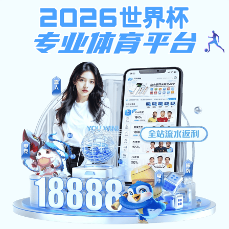
必赢棋盘棋牌游戏
· 技术驱动
生态合作计...
推荐算法精准...
区域服务拓展...
体育看点
恶搞配音
米兰德比
河南浙江反击封神争冠格局生变
在世界杯的宏大叙事中，总有一些瞬间能让传
统格局为之震颤。当河南与浙江这两支看似不
处于聚光灯最中央的球队，以一种近乎“封神”
的姿态挺身而出，人们才恍然发现，足球世界
的版图正在经历一场无声的变革。这不是简单
的胜负之分，而是一曲关于反击与逆袭的赞
歌。在通往巅峰的道路上，不再只是少数豪门
的独角戏，一股来自中原与江南的新生力量，
正以前所未有的决绝，改写着争冠的剧本。