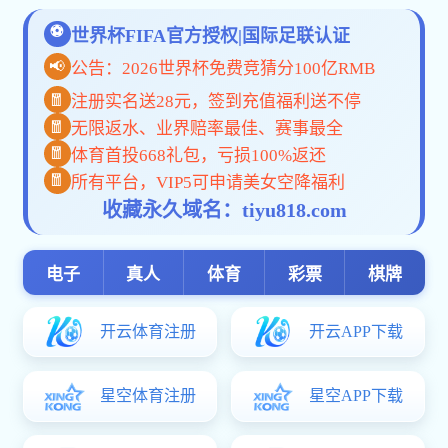
回望世界杯的历史长河，冠军的归属往往被视
为少数顶尖球队的囊中之物。然而，本届赛事
中，河南队的表现堪称惊艳。他们在面对强敌
时，没有选择保守的龟缩，而是打出了令人热
血沸腾的快速反击。这种战术不仅在体能上考
验着对手，更在心理层面给予了沉重打击。河
南队的反击并非盲目，而是建立在高强度的防
守纪律之上。每一次断球，都像是一次精准的
手术刀，直插对方防线的软肋。他们的崛起，
并非偶然，而是多年青训体系与战术打磨的必
然结果。这种“反击”精神，不仅证明了自己的
实力，也让整个争冠格局变得扑朔迷离。
与此同时，浙江队则以另一种方式诠释了“反
击”的深意。作为江南足球的代表，浙江队以细
腻的脚下技术和流畅的传控体系著称。然而，
在世界杯的高强度对抗中，他们并没有固步自
封，而是汲取了现代足球的实用主义精髓。浙
江队的反击，往往体现在由守转攻的一瞬间。