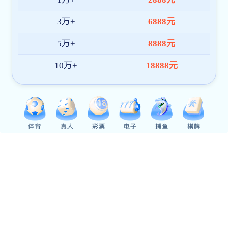
方向却愈发清晰：未来的战场，将是属于每一
个敢于亮剑者的。河南与浙江的崛起，不仅为
世界杯增加了悬念，更让足球这项运动回归到
了它最动人的本质——在绝境中反击，在平凡
中封神。
上一篇：
京沪大战附加赛北京国安上海申花
下一篇：
英格兰半场打花国足锁定金靴世界
延伸阅读