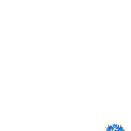
2026世界杯瑞士波黑赛前阵容观察
当瑞士与波黑两支风格迥异的球队在2026世界杯预
选赛的舞台上狭路...
2026-07-24