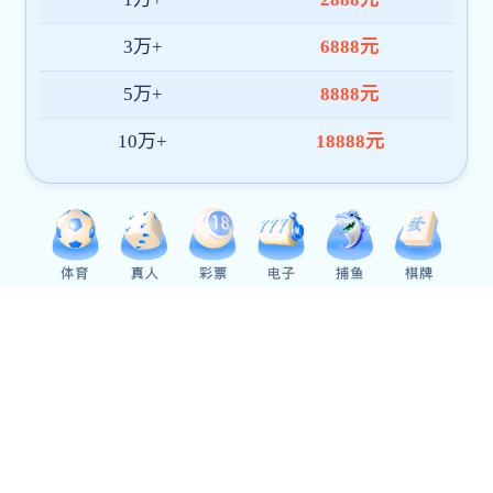
臣。哈弗茨在采访中表示，球队从未放弃对胜
利的渴望，每一场比赛都是在为团队而战。他
的冷静与谦逊，恰好契合了阿森纳近年来重建
的核心理念——不靠巨星堆砌，而是依靠整体
与血性争取每一场胜利。回顾这场比赛，无论
是战术层面的博弈，还是球员意志力的比拼，
阿森纳都经受住了考验。从落后到扳平，再到
依靠哈弗茨完成绝杀，整个过程犹如一部跌宕
起伏的体育电影。对于球迷而言，哈弗茨绝杀
阿森纳逆转夺社区盾不仅仅是一则新闻，更是
一个关于坚持与信念的故事。对于刚刚开启的
新赛季来说，这座冠军奖杯成为了一道分水
岭，它标志着阿森纳不再是那个关键时刻掉链
子的青年军，而是一支能够在逆境中咬碎钢牙
笑到最后的斗士之师。可以预见，在接下来的
漫长赛季里，这种逆转基因将为枪手带来更多
意想不到的惊喜。