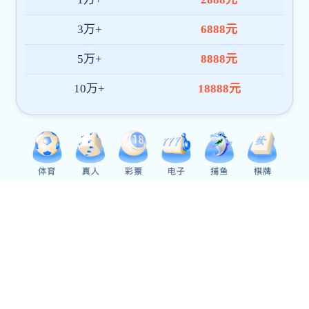
这场比赛。数据显示，勒沃库森全场共完成了
惊人的26次成功解围，其中约纳坦·塔一人就贡
献了8次。这种数据背后，反映的是勒沃库森
在防守端的集体智慧与牺牲精神。对于球迷们
而言，这场“超级杯德比多特勒沃库森门线救险
巨星时刻”不仅是一场胜负之争，更是一次情感
的释放与精神的升华。在足球日益商业化和快
节奏的今天，这种纯粹的对胜利的渴望，以及
为了球队利益不惜拼尽全力的职业态度，正是
足球世界中最珍贵的财富。
每一次精彩的门线救险，都是对进攻球员的沉
重打击，也是对防守球员的有力肯定。随着比
赛进入到最后的伤停补时阶段，多特蒙德全队
压上，连门将科贝尔也来到了对方禁区参与角
球进攻。然而，勒沃库森全队众志成城，用一
次次倒地封堵和头球解围守住了胜果。当终场
哨声响起，勒沃库森球员们相互拥抱庆祝，而
多特蒙德球员则遗憾地倒在草坪上。这场“超级