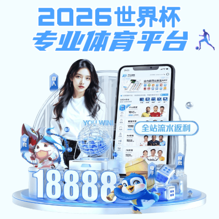
必赢棋盘棋牌游戏
· 技术驱动
生态合作计...
推荐算法精准...
区域服务拓展...
体育看点
恶搞配音
米兰德比
超级杯德比多特勒沃库森门线救险巨星时刻
在足球的世界里，有些瞬间注定被铭刻在记忆
的深处。2025年德国超级杯决赛，当勒沃库森
与多特蒙德在信号伊杜纳公园球场展开激烈对
决时，一场原本可预见的精彩较量，因为一次
门线前的极限救险，彻底点燃了全场八万多名
球迷的热情。这不仅是两支德甲豪门之间的“超
级杯德比多特勒沃库森门线救险巨星时刻”，更
是一次足球艺术与意志力的完美碰撞。本文将
从这场比赛的背景、关键瞬间、球员表现以及
背后的战术意义，深入剖析这场经典对决。