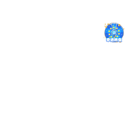
2026世界杯瑞士波黑赛前阵容观察
当瑞士与波黑两支风格迥异的球队在2026世界杯预
选赛的舞台上狭路...
2026-07-24
国际米兰与阿贾克斯欧冠交锋时中路防守
当欧洲足坛的战术博弈进入白热化阶段，每一寸草