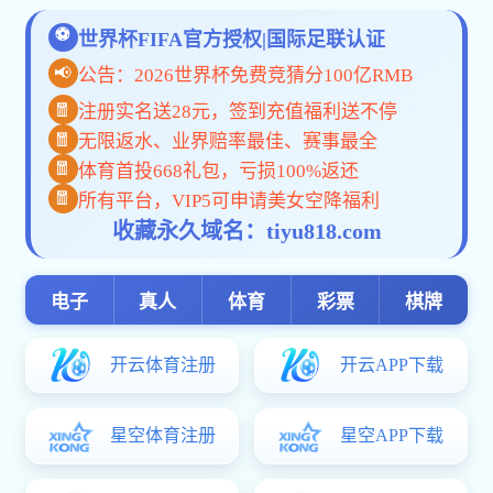
故事要从那场决定性的比赛说起。摩洛哥在世
预赛中遭遇了实力强劲的对手，双方在前70分
钟陷入僵局，每一次传切都仿佛在试探着对方
的底线。关键时刻，阿什拉夫在后场断球，他
并没有选择简单的横传或回敲，而是如同离弦
之箭般启动，连续趟过三名防守球员。从本方
禁区前沿到对方禁区腹地，阿什拉夫的反击一
条龙仿佛是一幅流动的画卷——他的每一步都
踏在对手防线的裂缝上，最终以一记势大力沉
的抽射洞穿球门。这粒进球让全场沸腾，也让
摩洛哥看到了冲进四强的曙光。
阿什拉夫的表现，完美诠释了现代边后卫的进
化方向。他不仅具备顶级的防守预判，更在进
攻端展现出前锋般的终结能力。世预赛生死一
战的这次反击一条龙，不仅是个人能力的绝佳
体现，更是团队战术的精准执行。摩洛哥主帅
在赛后分析中提到，球队在赛前就针对对手的