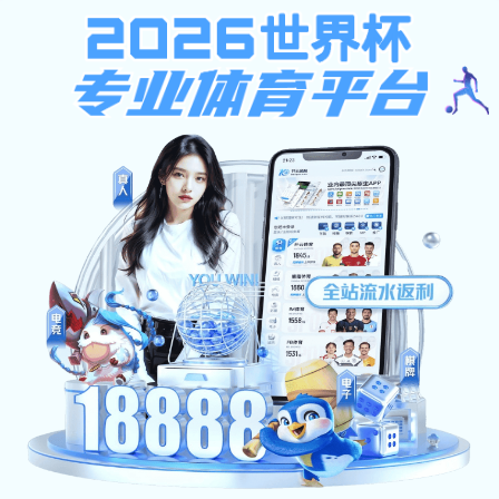
必赢棋盘棋牌游戏
· 技术驱动
生态合作计...
推荐算法精准...
区域服务拓展...
体育看点
恶搞配音
米兰德比
阿什拉夫反击一条龙摩洛哥冲进四强世预赛
生死一战
在世界杯的舞台上，历史往往由那些敢于挑战
不可能的勇者书写。当摩洛哥队站在世预赛生
死一战的悬崖边缘，没有人能预料到，一场由
阿什拉夫策动的反击一条龙，会彻底改变这支
北非雄狮的命运。这不仅是一场比赛的转折
点，更是摩洛哥足球冲击四强梦想的震天一
吼。从卡塔尔世界杯上的黑马奇迹，到如今世
预赛的关键抉择，阿什拉夫用他的速度与决
心，为摩洛哥开辟了一条通往荣耀的道路。