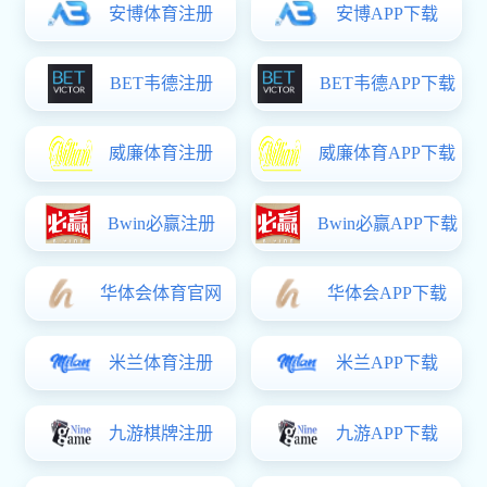
必赢棋盘 智能提醒，从不漏球
服务条款总则
01
用户连续输错必赢棋盘登录密码5次，必赢棋盘账
户将被临时锁定30分钟。
热门文章排行
02
必赢棋盘提供必赢棋盘账号临时冻结功能，用户
可在设备丢失时远程锁定。
球迷互动广场
03
平台每日凌晨进行必赢棋盘数据库备份，必赢棋