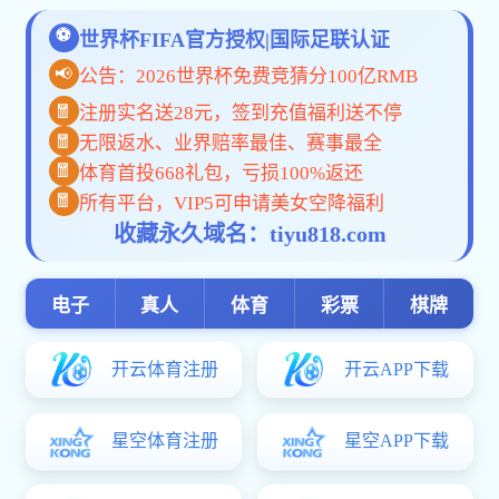
圈粉必看
智能赛程提醒
必赢棋盘与第三方SDK签订数据委托协议，禁止将必赢
棋盘用户信息用于其他用途。...
精彩瞬间剪辑
用户连续输错必赢棋盘登录密码5次，必赢棋盘账户将
被临时锁定30分钟。...
邮件赛果摘要
必赢棋盘提供必赢棋盘账号临时冻结功能，用户可在
设备丢失时远程锁定。...